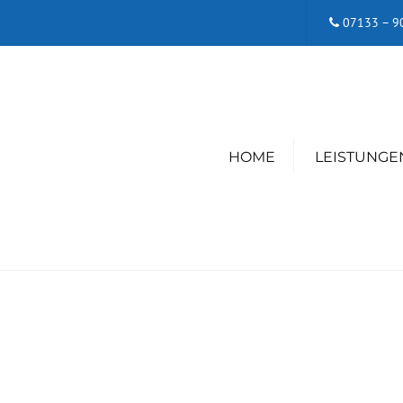
07133 – 9
HOME
LEISTUNGE
HAUSBAU
HOLZBAU
FLASCHNERARBE
BEDACHUNG
PHOTOVOLTAIK-
INDACH-ANLAG
ENERGETISCHE
GEBÄUDESANIE