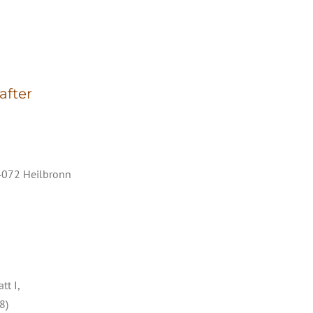
DIENSTLEISTUN
after
4072 Heilbronn
t I,
8)