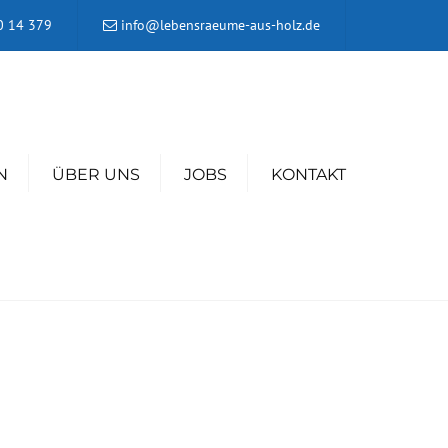
×
0 14 379
info@lebensraeume-aus-holz.de
N
ÜBER UNS
JOBS
KONTAKT
ITEN
EN
RUNG